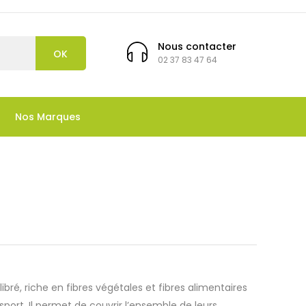
Nous contacter
OK
02 37 83 47 64
Nos Marques
bré, riche en fibres végétales et fibres alimentaires
port. Il permet de couvrir l’ensemble de leurs