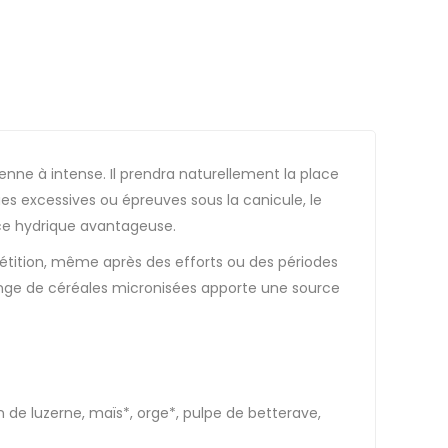
ne à intense. Il prendra naturellement la place
es excessives ou épreuves sous la canicule, le
rce hydrique avantageuse.
tition, même après des efforts ou des périodes
élange de céréales micronisées apporte une source
 de luzerne, maïs*, orge*, pulpe de betterave,