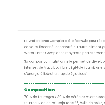
Le Wafer’Fibres Complet a été formulé pour répo
de votre floconné, concentré ou autre aliment gra
Wafer’Fibres Complet se réhydrate parfaitement, 
Sa composition nutritionnelle permet de dévelo
intenses de travail. La fibre végétale fournit un
d’énergie à libération rapide (glucides).
______________________________________
Composition
70 % de fourrages / 30 % de céréales micronisées*
tourteaux de colza*, soja toasté*, huile de colza