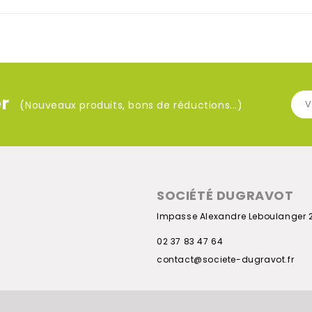
r
(Nouveaux produits, bons de réductions...)
SOCIÉTÉ DUGRAVOT
Impasse Alexandre Leboulanger 
02 37 83 47 64
contact@societe-dugravot.fr