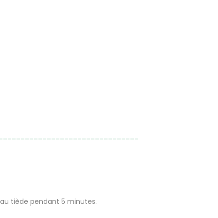
________________________________
eau tiède pendant 5 minutes.