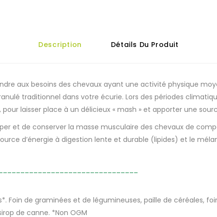
Description
Détails Du Produit
ndre aux besoins des chevaux ayant une activité physique moyen
nulé traditionnel dans votre écurie. Lors des périodes climatiqu
pour laisser place à un délicieux « mash » et apporter une sou
pper et de conserver la masse musculaire des chevaux de compé
e source d’énergie à digestion lente et durable (lipides) et le m
________________________________
. Foin de graminées et de légumineuses, paille de céréales, foin
, sirop de canne. *Non OGM