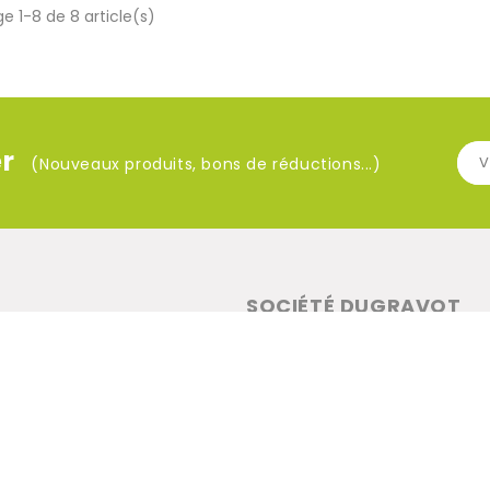
e 1-8 de 8 article(s)
r
(Nouveaux produits, bons de réductions...)
SOCIÉTÉ DUGRAVOT
Impasse Alexandre Leboulanger 
02 37 83 47 64
contact@societe-dugravot.fr