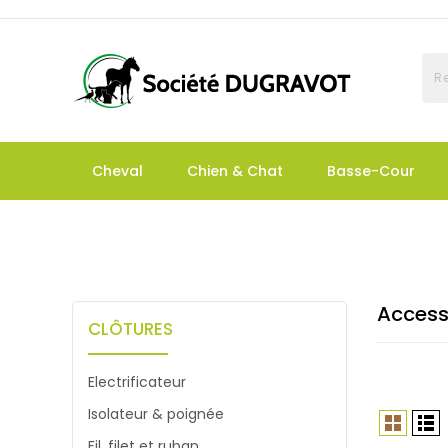
Cheval
Chien & Chat
Basse-Cour
Access
CLÔTURES
Electrificateur
Isolateur & poignée
Fil, filet et ruban