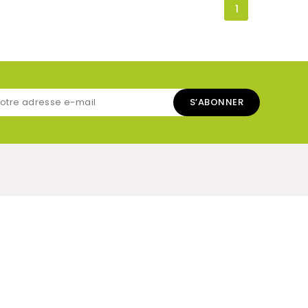
1
28230 Droue-sur-Drouette