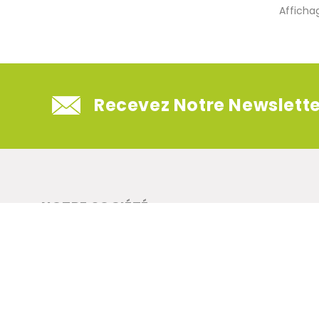
Affichag
Recevez Notre Newslette
NOTRE SOCIÉTÉ
Mentions légales
CGV
Qui sommes-nous ?
© 2026 - lapetiteboite.com