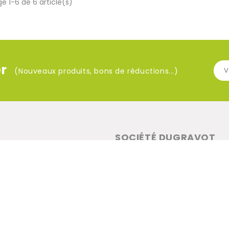
e 1-6 de 6 article(s)
r
(Nouveaux produits, bons de réductions...)
SOCIÉTÉ DUGRAVOT
Impasse Alexandre Leboulanger 
02 37 83 47 64
contact@societe-dugravot.fr