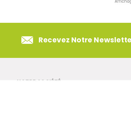
Affichag
Recevez Notre Newslette
NOTRE SOCIÉTÉ
Mentions légales
CGV
Qui sommes-nous ?
© 2026 - lapetiteboite.com