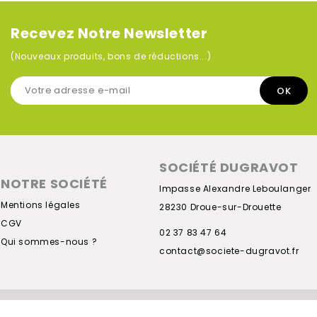
Recevez Notre Newsletter
(Nouveaux produits, bons de réductions...)
SOCIÉTÉ DUGRAVOT
NOTRE SOCIÉTÉ
Impasse Alexandre Leboulanger
Mentions légales
28230 Droue-sur-Drouette
CGV
02 37 83 47 64
Qui sommes-nous ?
contact@societe-dugravot.fr
© 2026 - lapetiteboite.com