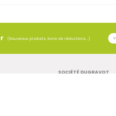
r
(Nouveaux produits, bons de réductions...)
SOCIÉTÉ DUGRAVOT
Impasse Alexandre Leboulanger 
02 37 83 47 64
contact@societe-dugravot.fr