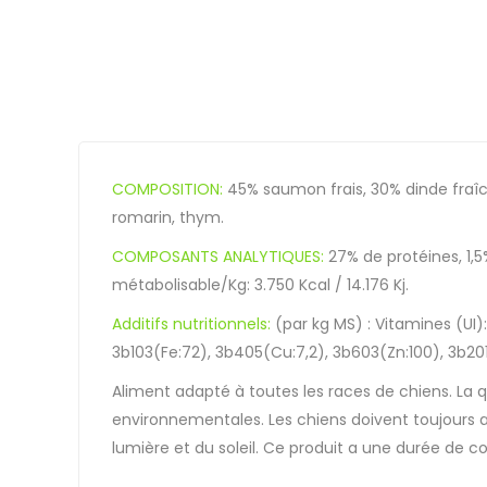
COMPOSITION:
45% saumon frais, 30% dinde fraîc
romarin, thym.
COMPOSANTS ANALYTIQUES:
27% de protéines, 1,
métabolisable/Kg: 3.750 Kcal / 14.176 Kj.
Additifs nutritionnels:
(par kg MS) : Vitamines (UI
3b103(Fe:72), 3b405(Cu:7,2), 3b603(Zn:100), 3b201(
Aliment adapté à toutes les races de chiens. La qu
environnementales. Les chiens doivent toujours avo
lumière et du soleil. Ce produit a une durée de c