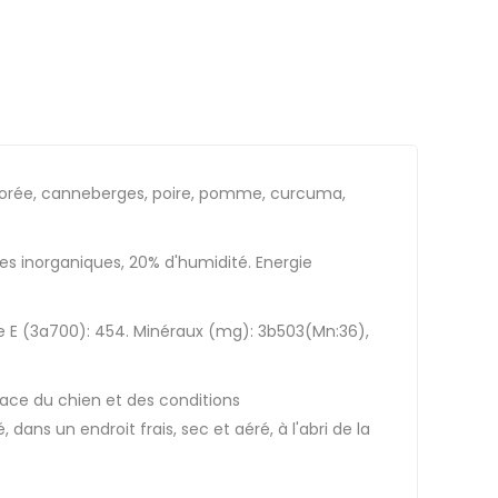
hicorée, canneberges, poire, pomme, curcuma,
res inorganiques, 20% d'humidité. Energie
ne E (3a700): 454. Minéraux (mg): 3b503(Mn:36),
 race du chien et des conditions
dans un endroit frais, sec et aéré, à l'abri de la