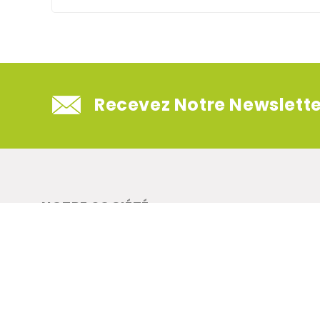
Recevez Notre Newslette
NOTRE SOCIÉTÉ
Mentions légales
CGV
Qui sommes-nous ?
© 2026 - lapetiteboite.com