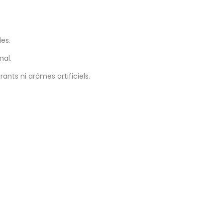
es.
mal.
ants ni arômes artificiels.