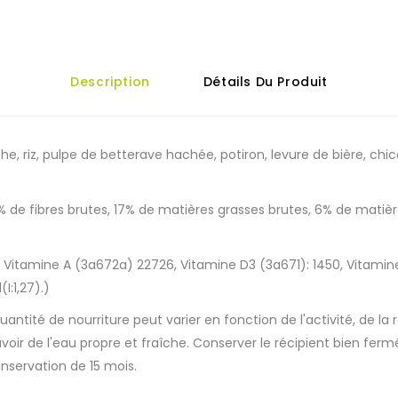
Description
Détails Du Produit
he, riz, pulpe de betterave hachée, potiron, levure de bière, c
5% de fibres brutes, 17% de matières grasses brutes, 6% de matiè
): Vitamine A (3a672a) 22726, Vitamine D3 (3a671): 1450, Vitami
I:1,27).)
antité de nourriture peut varier en fonction de l'activité, de la
ir de l'eau propre et fraîche. Conserver le récipient bien fermé, 
onservation de 15 mois.